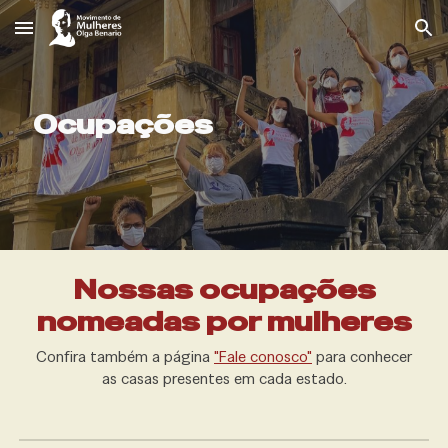
Skip to main content
Skip to navigation
Ocupações
Nossas ocupações
nomeadas por mulheres
Confira também a página
"Fale conosco"
para conhecer
as casas presentes em cada estado.